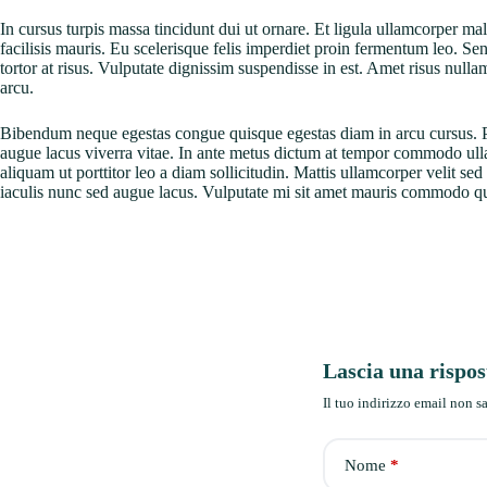
In cursus turpis massa tincidunt dui ut ornare. Et ligula ullamcorper m
facilisis mauris. Eu scelerisque felis imperdiet proin fermentum leo. S
tortor at risus. Vulputate dignissim suspendisse in est. Amet risus null
arcu.
Bibendum neque egestas congue quisque egestas diam in arcu cursus. Pha
augue lacus viverra vitae. In ante metus dictum at tempor commodo ullam
aliquam ut porttitor leo a diam sollicitudin. Mattis ullamcorper velit 
iaculis nunc sed augue lacus. Vulputate mi sit amet mauris commodo qu
Lascia una rispos
Il tuo indirizzo email non s
Nome
*