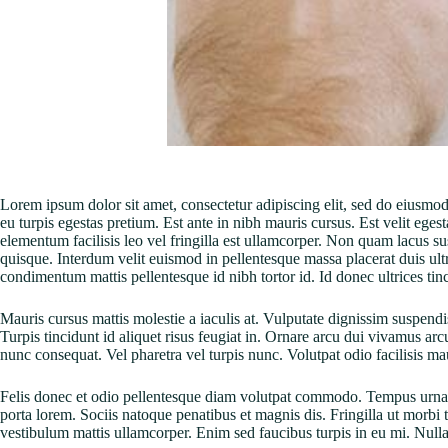
Lorem ipsum dolor sit amet, consectetur adipiscing elit, sed do eiusmo
eu turpis egestas pretium. Est ante in nibh mauris cursus. Est velit ege
elementum facilisis leo vel fringilla est ullamcorper. Non quam lacus 
quisque. Interdum velit euismod in pellentesque massa placerat duis ultr
condimentum mattis pellentesque id nibh tortor id. Id donec ultrices tin
Mauris cursus mattis molestie a iaculis at. Vulputate dignissim suspendis
Turpis tincidunt id aliquet risus feugiat in. Ornare arcu dui vivamus ar
nunc consequat. Vel pharetra vel turpis nunc. Volutpat odio facilisis maur
Felis donec et odio pellentesque diam volutpat commodo. Tempus urna et
porta lorem. Sociis natoque penatibus et magnis dis. Fringilla ut morbi t
vestibulum mattis ullamcorper. Enim sed faucibus turpis in eu mi. Nulla