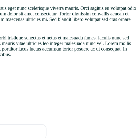
sus eget nunc scelerisque viverra mauris. Orci sagittis eu volutpat odio
sum dolor sit amet consectetur. Tortor dignissim convallis aenean et
iam maecenas ultricies mi. Sed blandit libero volutpat sed cras ornare
i tristique senectus et netus et malesuada fames. Iaculis nunc sed
 mauris vitae ultricies leo integer malesuada nunc vel. Lorem mollis
 porttitor lacus luctus accumsan tortor posuere ac ut consequat. In
cibus.