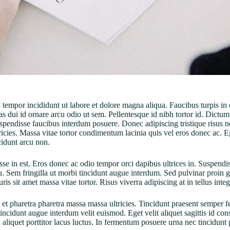
d tempor incididunt ut labore et dolore magna aliqua. Faucibus turpis 
stas dui id ornare arcu odio ut sem. Pellentesque id nibh tortor id. Dic
suspendisse faucibus interdum posuere. Donec adipiscing tristique risu
icies. Massa vitae tortor condimentum lacinia quis vel eros donec ac. Eg
cidunt arcu non.
se in est. Eros donec ac odio tempor orci dapibus ultrices in. Suspendiss
cu. Sem fringilla ut morbi tincidunt augue interdum. Sed pulvinar proin 
is sit amet massa vitae tortor. Risus viverra adipiscing at in tellus integ
 pharetra pharetra massa massa ultricies. Tincidunt praesent semper feu
incidunt augue interdum velit euismod. Eget velit aliquet sagittis id con
 aliquet porttitor lacus luctus. In fermentum posuere urna nec tincidunt