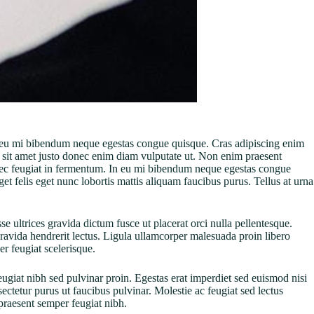
in eu mi bibendum neque egestas congue quisque. Cras adipiscing enim
tum sit amet justo donec enim diam vulputate ut. Non enim praesent
s nec feugiat in fermentum. In eu mi bibendum neque egestas congue
et felis eget nunc lobortis mattis aliquam faucibus purus. Tellus at urna
e ultrices gravida dictum fusce ut placerat orci nulla pellentesque.
gravida hendrerit lectus. Ligula ullamcorper malesuada proin libero
er feugiat scelerisque.
giat nibh sed pulvinar proin. Egestas erat imperdiet sed euismod nisi
sectetur purus ut faucibus pulvinar. Molestie ac feugiat sed lectus
 praesent semper feugiat nibh.