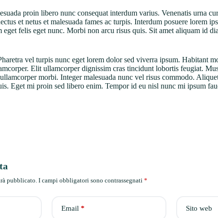
alesuada proin libero nunc consequat interdum varius. Venenatis urna cur
enectus et netus et malesuada fames ac turpis. Interdum posuere lorem ip
am eget felis eget nunc. Morbi non arcu risus quis. Sit amet aliquam id d
retra vel turpis nunc eget lorem dolor sed viverra ipsum. Habitant morb
corper. Elit ullamcorper dignissim cras tincidunt lobortis feugiat. Mus
sed ullamcorper morbi. Integer malesuada nunc vel risus commodo. Aliquet
is. Eget mi proin sed libero enim. Tempor id eu nisl nunc mi ipsum fau
ta
arà pubblicato.
I campi obbligatori sono contrassegnati
*
Email
*
Sito web